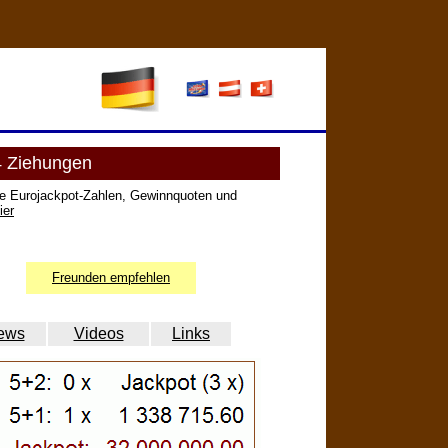
4 Ziehungen
lle Eurojackpot-Zahlen, Gewinnquoten und
ier
Freunden empfehlen
ews
Videos
Links