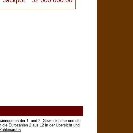
ewinnquoten der 1. und 2. Gewinnklasse und die
 die Eurozahlen 2 aus 12 in der Übersicht und
Zahlenarchiv