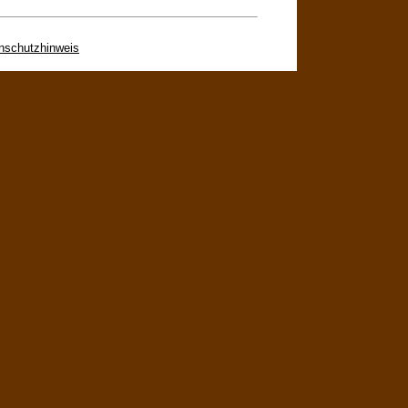
nschutzhinweis