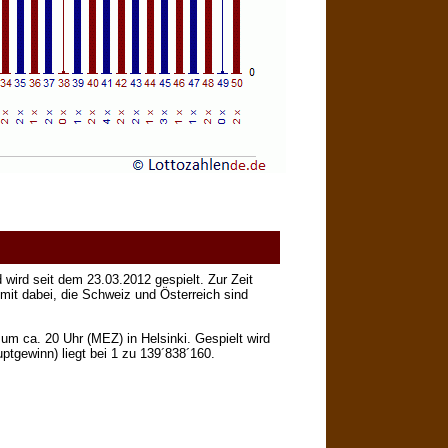
 wird seit dem 23.03.2012 gespielt. Zur Zeit
mit dabei, die Schweiz und Österreich sind
um ca. 20 Uhr (MEZ) in Helsinki. Gespielt wird
tgewinn) liegt bei 1 zu 139´838´160.