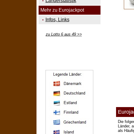
Länderstatistik
Mehr zu Eurojackpot
Infos, Links
zu Lotto 6 aus 49 >>
Euroja
Die folge
Länder, 
als Häuf