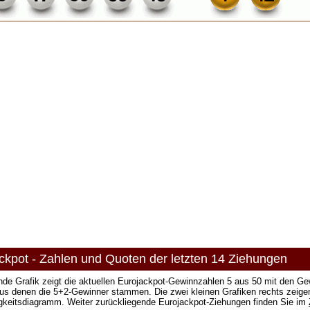
ckpot - Zahlen und Quoten der letzten 14 Ziehungen
nde Grafik zeigt die aktuellen Eurojackpot-Gewinnzahlen 5 aus 50 mit den G
aus denen die 5+2-Gewinner stammen. Die zwei kleinen Grafiken rechts zeigen
igkeitsdiagramm. Weiter zurückliegende Eurojackpot-Ziehungen finden Sie im